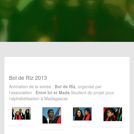
Bol de Riz 2013
Animation de la soirée :
Bol de Riz
, organisé par
l'association :
Entre Ici et Mada
.Soutient du projet pour
l'alphabétisation à Madagascar.